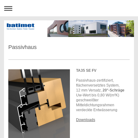
Passivhaus
TA35 SE FV
Passivhaus-zertifiziert,
flächenversetztes System,
12 mm Versatz,
20°-Schräge
Uw-Wert bis 0,80 W/(m²K)
geschweißter
Mitteldichtungsrahmen
verdeckte Entwässerung
Downloads