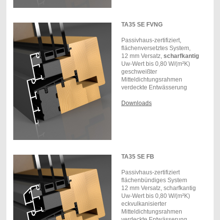
TA35 SE FVNG
Passivhaus-zertifiziert,
flächenversetztes System,
12 mm Versatz,
scharfkantig
Uw-Wert bis 0,80 W/(m²K)
geschweißter
Mitteldichtungsrahmen
verdeckte Entwässerung
Downloads
TA35 SE FB
Passivhaus-zertifiziert
flächenbündiges System
12 mm Versatz, scharfkantig
Uw-Wert bis 0,80 W/(m²K)
eckvulkanisierter
Mitteldichtungsrahmen
verdeckte Entwässerung